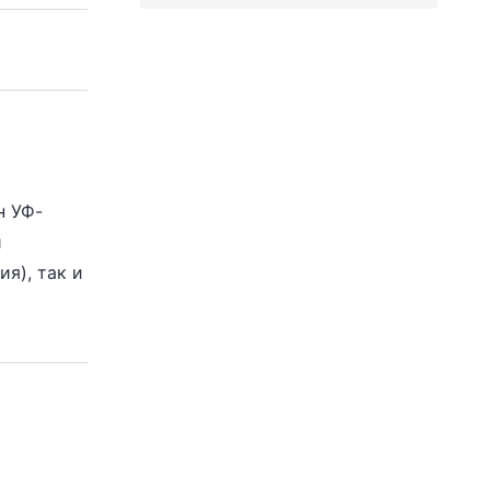
н УФ-
й
я), так и